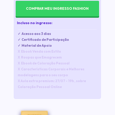
COMPRAR MEU INGRESSO FASHION
Incluso no ingresso:
✓ 
 Acesso aos 3 dias
✓
  Certificado de Participação
✓  
Material de Apoio
X
  Ebook Venda com Estilo
X⁠
  ⁠Roupas que Emagrecem
X  Ebook de Coloração Pessoal
X⁠
  ⁠Características Corporais e Melhores 
modelagens para o seu corpo
X
 ⁠
Aula extra premium: 27/07 - 19h , sobre 
Coloração Pessoal Online