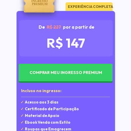
EXPERIÊNCIA COMPLETA
De  
R$ 227
  por a partir de
R$ 147
COMPRAR MEU INGRESSO PREMIUM
Incluso no ingresso:
✓ 
 Acesso aos 3 dias
✓
  Certificado de Participação
✓  
Material de Apoio
✓
  Ebook Venda com Estilo
✓⁠
  ⁠Roupas que Emagrecem